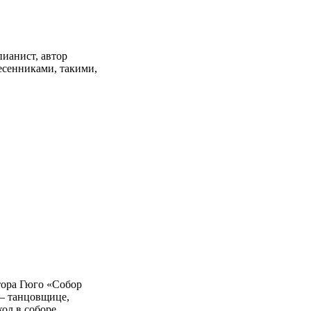
ианист, автор
есенниками, такими,
тора Гюго «Собор
 — танцовщице,
ол в соборе