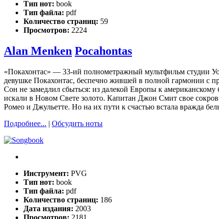
Тип нот:
book
Тип файла:
pdf
Количество страниц:
59
Просмотров:
2224
Alan Menken
Pocahontas
«Покахонтас» — 33-ий полнометражный мультфильм студии Уол
девушке Покахонтас, беспечно жившей в полной гармонии с 
Сон не замедлил сбыться: из далекой Европы к американском
искали в Новом Свете золото. Капитан Джон Смит свое сокро
Ромео и Джульетте. Но на их пути к счастью встала вражда бе
Подробнее...
|
Обсудить ноты
Инструмент:
PVG
Тип нот:
book
Тип файла:
pdf
Количество страниц:
186
Дата издания:
2003
Просмотров:
2181