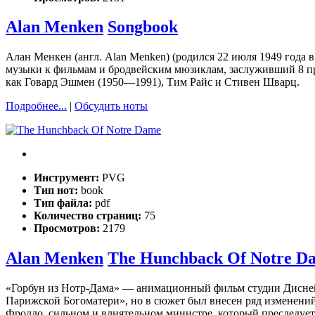
Alan Menken
Songbook
Алан Менкен (англ. Alan Menken) (родился 22 июля 1949 года
музыки к фильмам и бродвейским мюзиклам, заслуживший 8 пр
как Говард Эшмен (1950—1991), Тим Райс и Стивен Шварц.
Подробнее...
|
Обсудить ноты
Инструмент:
PVG
Тип нот:
book
Тип файла:
pdf
Количество страниц:
75
Просмотров:
2179
Alan Menken
The Hunchback Of Notre D
«Горбун из Нотр-Дама» — анимационный фильм студии Дисней
Парижской Богоматери», но в сюжет был внесен ряд изменени
Фролло, сильном и влиятельном министре, который преследует 