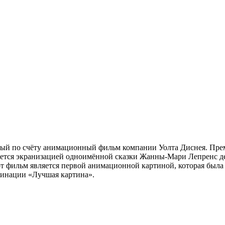
дцатый по счёту анимационный фильм компании Уолта Диснея. Пр
ляется экранизацией одноимённой сказки Жанны-Мари Лепренс д
т фильм является первой анимационной картиной, которая была
инации «Лучшая картина».