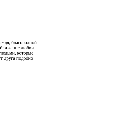
ождя, благородной
иближение любви.
 людьми, которые
г друга подобно