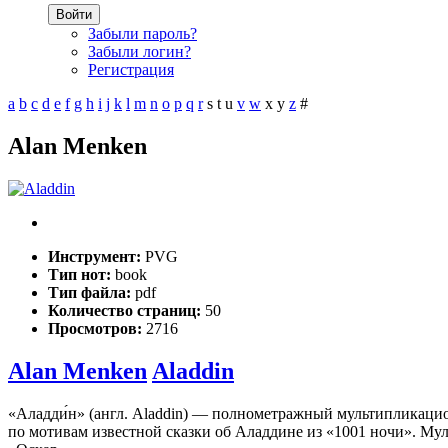
Войти
Забыли пароль?
Забыли логин?
Регистрация
a
b
c
d
e
f
g
h
i
j
k
l
m
n
o
p
q
r
s
t
u
v
w
x
y
z
#
Alan Menken
Инструмент:
PVG
Тип нот:
book
Тип файла:
pdf
Количество страниц:
50
Просмотров:
2716
Alan Menken
Aladdin
«Аладди́н» (англ. Aladdin) — полнометражный мультипликаци
по мотивам известной сказки об Аладдине из «1001 ночи». Му