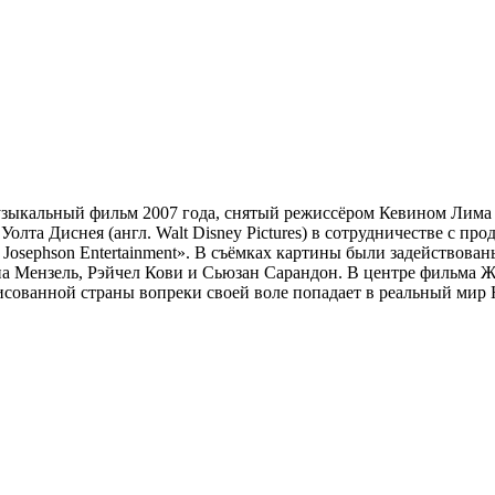
узыкальный фильм 2007 года, снятый режиссёром Кевином Лима 
Уолта Диснея (англ. Walt Disney Pictures) в сотрудничестве с п
 Josephson Entertainment». В съёмках картины были задействова
а Мензель, Рэйчел Кови и Сьюзан Сарандон. В центре фильма 
рисованной страны вопреки своей воле попадает в реальный мир