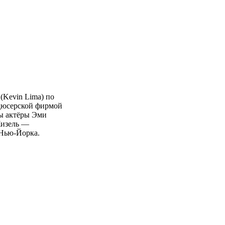
(Kevin Lima) по
родюсерской фирмой
ны актёры Эми
Жизель —
 Нью-Йорка.