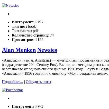
Инструмент:
PVG
Тип нот:
book
Тип файла:
pdf
Количество страниц:
74
Просмотров:
2155
Alan Menken
Newsies
«Анастасия» (англ. Anastasia) — мультфильм, поставленный ре
(подразделение 20th Century Fox). Выполнен методом ротоско
берёт начало от одноимённого фильма 1956 года. Блуту и Го
«Анастасия» 1956 года или к мюзиклу «Моя прекрасная леди».
Подробнее...
|
Обсудить ноты
Инструмент:
PVG