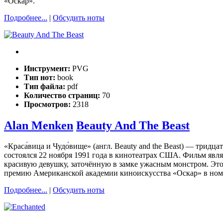
«Оскар».
Подробнее...
|
Обсудить ноты
Инструмент:
PVG
Тип нот:
book
Тип файла:
pdf
Количество страниц:
70
Просмотров:
2318
Alan Menken
Beauty And The Beast
«Краса́вица и Чудо́вище» (англ. Beauty and the Beast) — три
состоялся 22 ноября 1991 года в кинотеатрах США. Фильм яв
красивую девушку, заточённую в замке ужасным монстром. Это
премию Американской академии киноискусства «Оскар» в ном
Подробнее...
|
Обсудить ноты