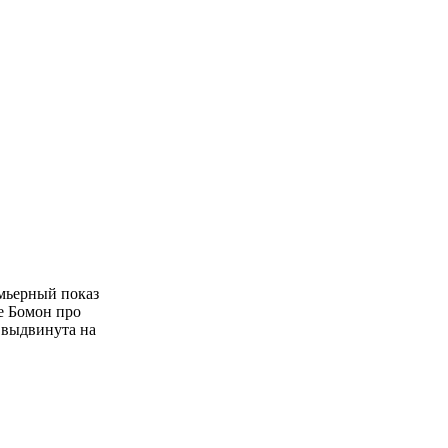
емьерный показ
е Бомон про
 выдвинута на