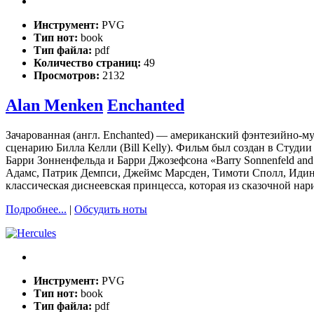
Инструмент:
PVG
Тип нот:
book
Тип файла:
pdf
Количество страниц:
49
Просмотров:
2132
Alan Menken
Enchanted
Зачарованная (англ. Enchanted) — американский фэнтезийно-м
сценарию Билла Келли (Bill Kelly). Фильм был создан в Студии 
Барри Зонненфельда и Барри Джозефсона «Barry Sonnenfeld and
Адамс, Патрик Демпси, Джеймс Марсден, Тимоти Сполл, Идин
классическая диснеевская принцесса, которая из сказочной на
Подробнее...
|
Обсудить ноты
Инструмент:
PVG
Тип нот:
book
Тип файла:
pdf