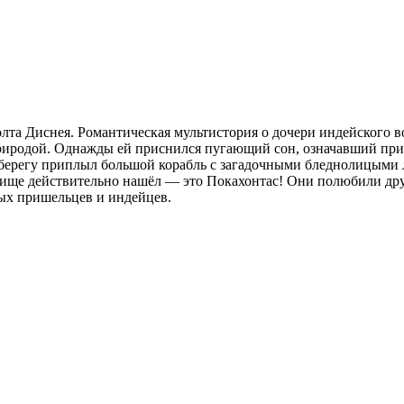
та Диснея. Романтическая мультистория о дочери индейского в
природой. Однажды ей приснился пугающий сон, означавший пр
у берегу приплыл большой корабль с загадочными бледнолицыми
вище действительно нашёл — это Покахонтас! Они полюбили дру
лых пришельцев и индейцев.