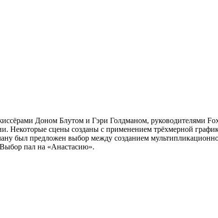
жиссёрами Доном Блутом и Гэри Голдманом, руководителями Fox 
пии. Некоторые сцены созданы с применением трёхмерной графи
лдману был предложен выбор между созданием мультипликационн
 Выбор пал на «Анастасию».