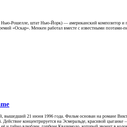
 в Нью-Рошелле, штат Нью-Йорк) — американский композитор и п
емий «Оскар». Менкен работал вместе с известными поэтами-п
ame
, вышедший 21 июня 1996 года. Фильм основан на романе Вик
й. Действие концентрируется на Эсмеральде, красивой цыганке
её и тайно влюблен, горбуне Квазимодо, который звонит в колок