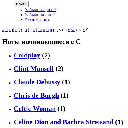
Войти
Забыли пароль?
Забыли логин?
Регистрация
a
b
c
d
e
f
g
h
i
j
k
l
m
n
o
p
q
r
s
t
u
v
w
x
y
z
#
Ноты начинающиеся с C
Coldplay
(7)
Clint Mansell
(2)
Claude Debussy
(1)
Chris de Burgh
(1)
Celtic Woman
(1)
Celine Dion and Barbra Streisand
(1)