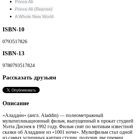
Prince Ali
Prince Ali (Reprise)
A Whole New World
ISBN-10
0793517826
ISBN-13
9780793517824
Рассказать друзьям
Описание
«Аладди́н» (англ. Aladdin) — полнометражный
мультипликационный фильм, выпущенный в прокат студией
Уолта Диснея в 1992 году. Фильм снят по мотивам известной
сказки об Аладдине из «1001 ночи». Мультфильм стал одной
из самых успешных картин студии, получив две премии