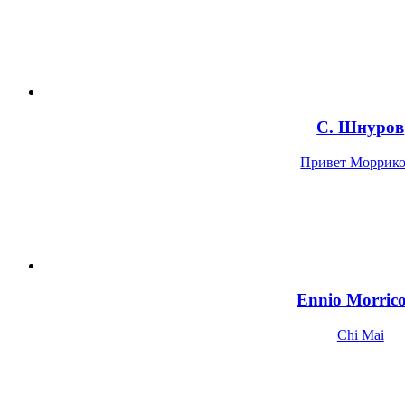
C. Шнуров
Привет Моррик
Ennio Morric
Chi Mai