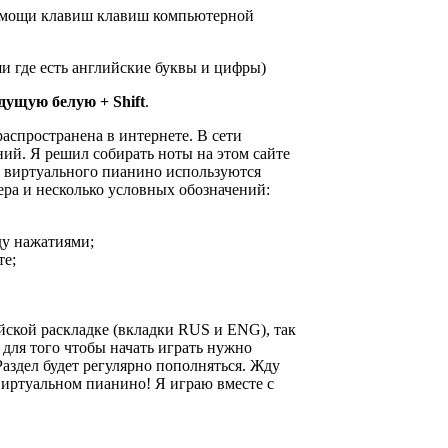
 помощи клавиш клавиш компьютерной
и где есть английские буквы и цифры)
дущую белую + Shift
.
аспространена в интернете. В сети
ний. Я решил собирать ноты на этом сайте
" виртуального пианино используются
а и несколько условных обозначений:
ду нажатиями;
те;
йской раскладке (вкладки RUS и ENG), так
 для того чтобы начать играть нужно
здел будет регулярно пополняться. Жду
виртуальном пианино! Я играю вместе с