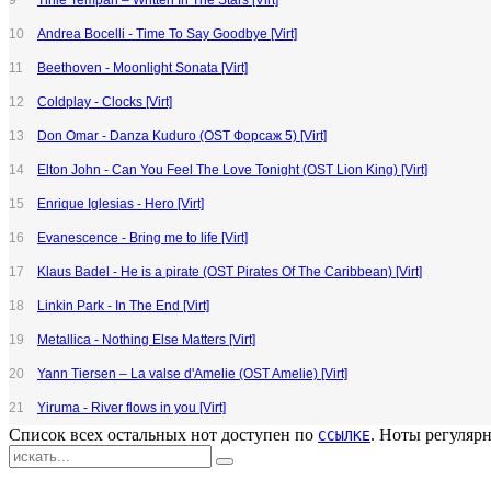
9
Tinie Tempah – Written In The Stars [Virt]
10
Andrea Bocelli - Time To Say Goodbye [Virt]
11
Beethoven - Moonlight Sonata [Virt]
12
Coldplay - Clocks [Virt]
13
Don Omar - Danza Kuduro (OST Форсаж 5) [Virt]
14
Elton John - Can You Feel The Love Tonight (OST Lion King) [Virt]
15
Enrique Iglesias - Hero [Virt]
16
Evanescence - Bring me to life [Virt]
17
Klaus Badel - He is a pirate (OST Pirates Of The Caribbean) [Virt]
18
Linkin Park - In The End [Virt]
19
Metallica - Nothing Else Matters [Virt]
20
Yann Tiersen – La valse d'Amelie (OST Amelie) [Virt]
21
Yiruma - River flows in you [Virt]
Список всех остальных нот доступен по
. Ноты регуляр
ССЫЛКЕ