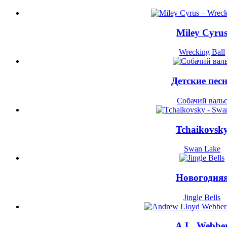
Miley Cyru
Wrecking Ball
Детские пес
Cобачий валь
Tchaikovsk
Swan Lake
Новогодня
Jingle Bells
A.L. Webbe