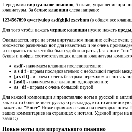
Перед вами
виртуальное пианино
, 5 октав, управление при
клавиатуры. За
белые клавиши
слева направо:
1234567890 qwertyuiop asdfghjkl zxcvbnm
(в общем все клавиш
Для того чтобы нажать
черные клавиши
нужно нажать
преды
Оказывается, игра на этом виртуальном пианино сейчас очень р
множество различных
нот
для известных и не очень произведе
и оформить их так чтобы было удобно играть. Для записи "нот
буквы и цифры соответствующих клавиш клавиатуры компьютер
asdf
- нажимаем клавиши последовательно;
a s d f
- играем последовательно с небольшой паузой меж
[a s d f]
- играем с очень быстрым переходом от ноты к но
[asdf]
- нажимаем все клавиши одновременно;
as | df
- играем с очень большой паузой.
Для каждой композиции я представляю ноты в русской и англи
как кто-то больше знает русскую раскладку, кто-то английскую.
нажать на
"Enter"
Ниже привожу ссылки на некоторые ноты. Ра
ваших комментариев на страницах с нотами. Удачной игры на 
вами! :)
Новые ноты для виртуального пианино