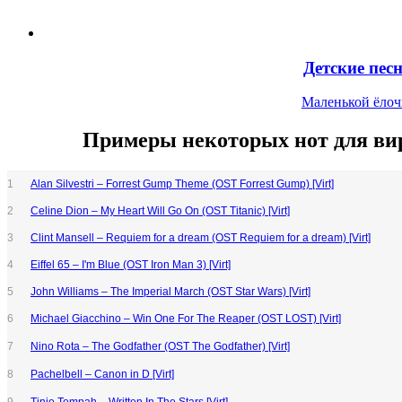
Детские пес
Маленькой ёлоч
Примеры некоторых нот для ви
1
Alan Silvestri – Forrest Gump Theme (OST Forrest Gump) [Virt]
2
Celine Dion – My Heart Will Go On (OST Titanic) [Virt]
3
Clint Mansell – Requiem for a dream (OST Requiem for a dream) [Virt]
4
Eiffel 65 – I'm Blue (OST Iron Man 3) [Virt]
5
John Williams – The Imperial March (OST Star Wars) [Virt]
6
Michael Giacchino – Win One For The Reaper (OST LOST) [Virt]
7
Nino Rota – The Godfather (OST The Godfather) [Virt]
8
Pachelbell – Canon in D [Virt]