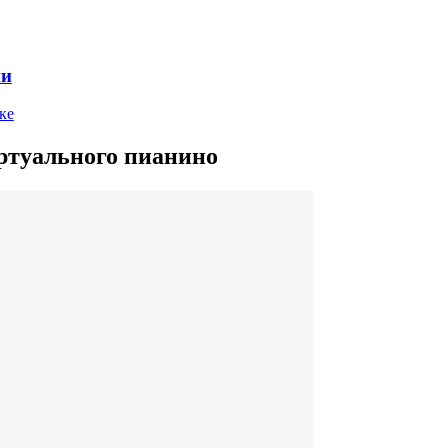
ни
ке
ртуального пианино