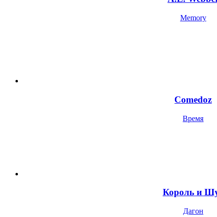
Memory
Comedoz
Время
Король и Ш
Дагон