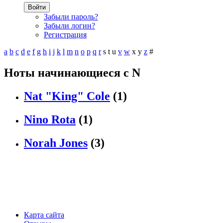
Войти
Забыли пароль?
Забыли логин?
Регистрация
a
b
c
d
e
f
g
h
i
j
k
l
m
n
o
p
q
r
s
t
u
v
w
x
y
z
#
Ноты начинающиеся с N
Nat "King" Cole
(1)
Nino Rota
(1)
Norah Jones
(3)
Карта сайта