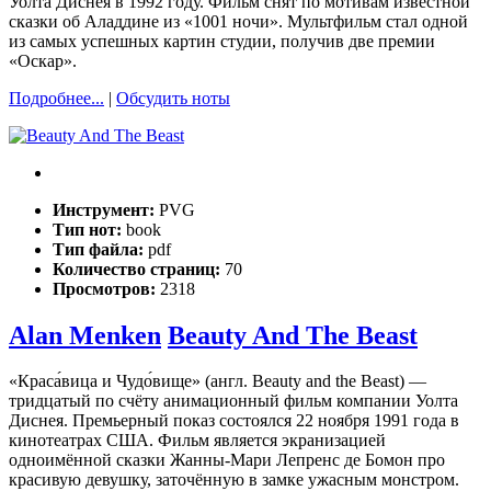
Уолта Диснея в 1992 году. Фильм снят по мотивам известной
сказки об Аладдине из «1001 ночи». Мультфильм стал одной
из самых успешных картин студии, получив две премии
«Оскар».
Подробнее...
|
Обсудить ноты
Инструмент:
PVG
Тип нот:
book
Тип файла:
pdf
Количество страниц:
70
Просмотров:
2318
Alan Menken
Beauty And The Beast
«Краса́вица и Чудо́вище» (англ. Beauty and the Beast) —
тридцатый по счёту анимационный фильм компании Уолта
Диснея. Премьерный показ состоялся 22 ноября 1991 года в
кинотеатрах США. Фильм является экранизацией
одноимённой сказки Жанны-Мари Лепренс де Бомон про
красивую девушку, заточённую в замке ужасным монстром.