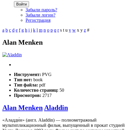
Войти
Забыли пароль?
Забыли логин?
Регистрация
a
b
c
d
e
f
g
h
i
j
k
l
m
n
o
p
q
r
s
t
u
v
w
x
y
z
#
Alan Menken
Инструмент:
PVG
Тип нот:
book
Тип файла:
pdf
Количество страниц:
50
Просмотров:
2717
Alan Menken
Aladdin
«Аладди́н» (англ. Aladdin) — полнометражный
мультипликационный фильм, выпущенный в прокат студией