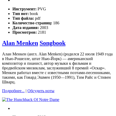
Инструмент:
PVG
Тип нот:
book
Тип файла:
pdf
Количество страниц:
186
Дата издания:
2003
Просмотров:
2181
Alan Menken
Songbook
Алан Менкен (англ. Alan Menken) (родился 22 июля 1949 года
в Нью-Рошелле, штат Нью-Йорк) — американский
композитор и пианист, автор музыки к фильмам и
бродвейским мюзиклам, заслуживший 8 премий «Оскар».
Менкен работал вместе с известными поэтами-песенниками,
такими, как Говард Эшмен (1950—1991), Тим Райс и Стивен
Шварц.
Подробнее...
|
Обсудить ноты