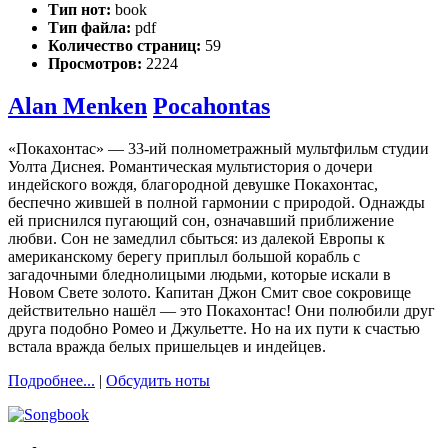
Тип нот:
book
Тип файла:
pdf
Количество страниц:
59
Просмотров:
2224
Alan Menken
Pocahontas
«Покахонтас» — 33-ий полнометражный мультфильм студии
Уолта Диснея. Романтическая мультистория о дочери
индейского вождя, благородной девушке Покахонтас,
беспечно жившей в полной гармонии с природой. Однажды
ей приснился пугающий сон, означавший приближение
любви. Сон не замедлил сбыться: из далекой Европы к
американскому берегу приплыл большой корабль с
загадочными бледнолицыми людьми, которые искали в
Новом Свете золото. Капитан Джон Смит свое сокровище
действительно нашёл — это Покахонтас! Они полюбили друг
друга подобно Ромео и Джульетте. Но на их пути к счастью
встала вражда белых пришельцев и индейцев.
Подробнее...
|
Обсудить ноты