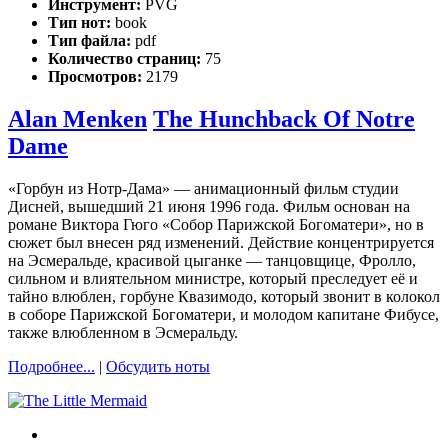
Инструмент:
PVG
Тип нот:
book
Тип файла:
pdf
Количество страниц:
75
Просмотров:
2179
Alan Menken
The Hunchback Of Notre
Dame
«Горбун из Нотр-Дама» — анимационный фильм студии
Дисней, вышедший 21 июня 1996 года. Фильм основан на
романе Виктора Гюго «Собор Парижской Богоматери», но в
сюжет был внесен ряд изменений. Действие концентрируется
на Эсмеральде, красивой цыганке — танцовщице, Фролло,
сильном и влиятельном министре, который преследует её и
тайно влюблен, горбуне Квазимодо, который звонит в колокол
в соборе Парижской Богоматери, и молодом капитане Фибусе,
также влюбленном в Эсмеральду.
Подробнее...
|
Обсудить ноты