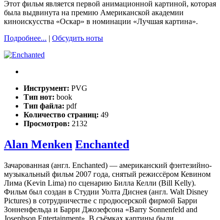
Этот фильм является первой анимационной картиной, которая
была выдвинута на премию Американской академии
киноискусства «Оскар» в номинации «Лучшая картина».
Подробнее...
|
Обсудить ноты
Инструмент:
PVG
Тип нот:
book
Тип файла:
pdf
Количество страниц:
49
Просмотров:
2132
Alan Menken
Enchanted
Зачарованная (англ. Enchanted) — американский фэнтезийно-
музыкальный фильм 2007 года, снятый режиссёром Кевином
Лима (Kevin Lima) по сценарию Билла Келли (Bill Kelly).
Фильм был создан в Студии Уолта Диснея (англ. Walt Disney
Pictures) в сотрудничестве с продюсерской фирмой Барри
Зонненфельда и Барри Джозефсона «Barry Sonnenfeld and
Josephson Entertainment». В съёмках картины были