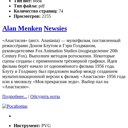
Тип нот:
book
Тип файла:
pdf
Количество страниц:
74
Просмотров:
2155
Alan Menken
Newsies
«Анастасия» (англ. Anastasia) — мультфильм, поставленный
режиссёрами Доном Блутом и Гэри Голдманом,
руководителями Fox Animation Studios (подразделение 20th
Century Fox). Выполнен методом ротоскопии. Некоторые
сцены созданы с применением трёхмерной графики. Идея
фильма берёт начало от одноимённого фильма 1956 года.
Блуту и Голдману был предложен выбор между созданием
мультипликационной версии к фильму «Анастасия» 1956 года
или к мюзиклу «Моя прекрасная леди». Выбор пал на
«Анастасию».
Подробнее...
|
Обсудить ноты
Инструмент:
PVG