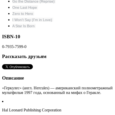
Go the Distance (Reprise)
One Last Hope
Zero to Hero
I Won't Say (I'm in Love)
A Star Is Born
ISBN-10
0-7935-7599-0
Рассказать друзьям
Описание
«Геркулес» (англ. Hercules) — американский полнометражный
мультфильм 1997 года, основанный на мифах о Геракле.
Hal Leonard Publishing Corporation