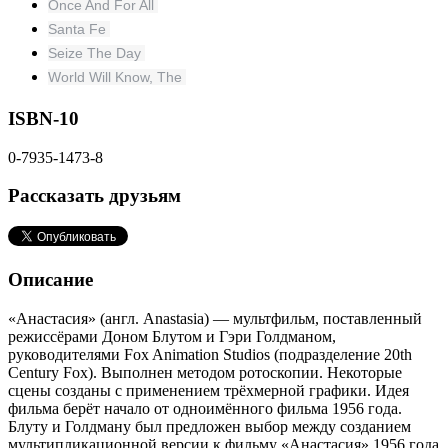
Once And For All
Santa Fe
Seize The Day
World Will Know, The
ISBN-10
0-7935-1473-8
Рассказать друзьям
Описание
«Анастасия» (англ. Anastasia) — мультфильм, поставленный
режиссёрами Доном Блутом и Гэри Голдманом,
руководителями Fox Animation Studios (подразделение 20th
Century Fox). Выполнен методом ротоскопии. Некоторые
сцены созданы с применением трёхмерной графики. Идея
фильма берёт начало от одноимённого фильма 1956 года.
Блуту и Голдману был предложен выбор между созданием
мультипликационной версии к фильму «Анастасия» 1956 года