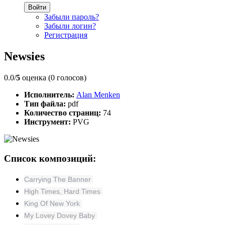
Войти
Забыли пароль?
Забыли логин?
Регистрация
Newsies
0.0/
5
оценка (0 голосов)
Исполнитель:
Alan Menken
Тип файла:
pdf
Количество страниц:
74
Инструмент:
PVG
Список композиций:
Carrying The Banner
High Times, Hard Times
King Of New York
My Lovey Dovey Baby