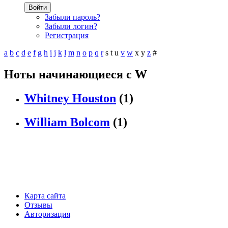
Войти
Забыли пароль?
Забыли логин?
Регистрация
a
b
c
d
e
f
g
h
i
j
k
l
m
n
o
p
q
r
s
t
u
v
w
x
y
z
#
Ноты начинающиеся с W
Whitney Houston
(1)
William Bolcom
(1)
Карта сайта
Отзывы
Авторизация