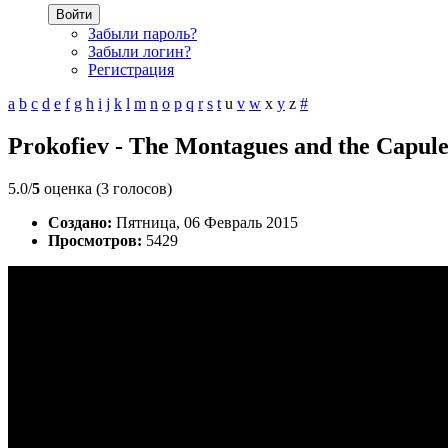
Войти
Забыли пароль?
Забыли логин?
Регистрация
a
b
c
d
e
f
g
h
i
j
k
l
m
n
o
p
q
r
s
t
u
v
w
x
y
z
#
Prokofiev - The Montagues and the Capule
5.0/
5
оценка (3 голосов)
Создано:
Пятница, 06 Февраль 2015
Просмотров:
5429