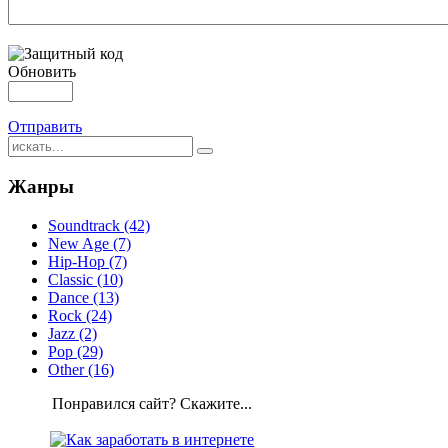
Обновить
Отправить
Жанры
Soundtrack (42)
New Age (7)
Hip-Hop (7)
Classic (10)
Dance (13)
Rock (24)
Jazz (2)
Pop (29)
Other (16)
Понравился сайт? Скажите...