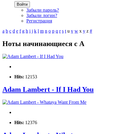
Войти
Забыли пароль?
Забыли логин?
Регистрация
a
b
c
d
e
f
g
h
i
j
k
l
m
n
o
p
q
r
s
t
u
v
w
x
y
z
#
Ноты начинающиеся с A
Hits:
12153
Adam Lambert - If I Had You
Hits:
12376