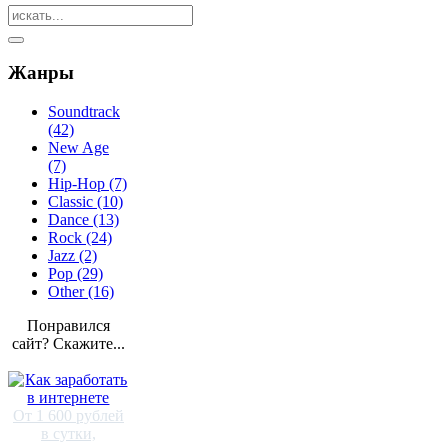
Жанры
Soundtrack
(42)
New Age
(7)
Hip-Hop (7)
Classic (10)
Dance (13)
Rock (24)
Jazz (2)
Pop (29)
Other (16)
Понравился
сайт? Скажите...
От 1 600 рублей
в сутки,