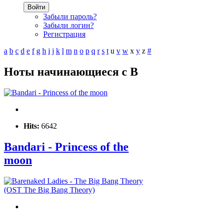
Войти
Забыли пароль?
Забыли логин?
Регистрация
a
b
c
d
e
f
g
h
i
j
k
l
m
n
o
p
q
r
s
t
u
v
w
x
y
z
#
Ноты начинающиеся с B
Hits:
6642
Bandari - Princess of the
moon