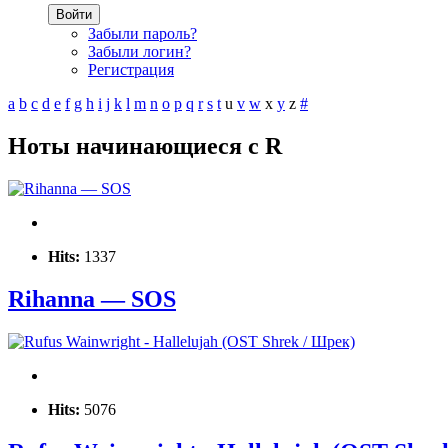
Войти
Забыли пароль?
Забыли логин?
Регистрация
a
b
c
d
e
f
g
h
i
j
k
l
m
n
o
p
q
r
s
t
u
v
w
x
y
z
#
Ноты начинающиеся с R
Hits:
1337
Rihanna — SOS
Hits:
5076