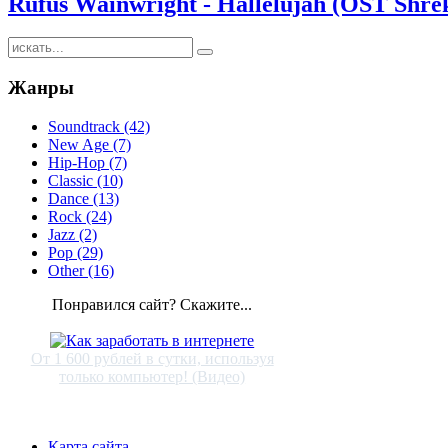
Rufus Wainwright - Hallelujah (OST Shre
Жанры
Soundtrack (42)
New Age (7)
Hip-Hop (7)
Classic (10)
Dance (13)
Rock (24)
Jazz (2)
Pop (29)
Other (16)
Понравился сайт? Скажите...
От 1 600 рублей в сутки, используя
только компьютер! (Видео)
Карта сайта