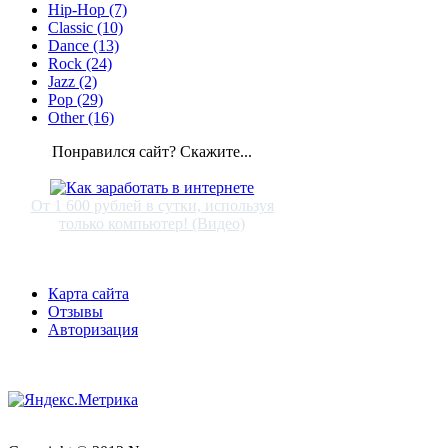
Hip-Hop (7)
Classic (10)
Dance (13)
Rock (24)
Jazz (2)
Pop (29)
Other (16)
Понравился сайт? Скажите...
От 1 600 рублей в сутки, используя
только компьютер! (Видео)
Карта сайта
Отзывы
Авторизация