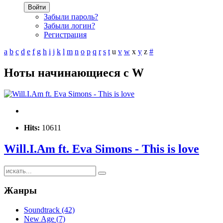
Войти
Забыли пароль?
Забыли логин?
Регистрация
a
b
c
d
e
f
g
h
i
j
k
l
m
n
o
p
q
r
s
t
u
v
w
x
y
z
#
Ноты начинающиеся с W
Hits:
10611
Will.I.Am ft. Eva Simons - This is love
Жанры
Soundtrack (42)
New Age (7)