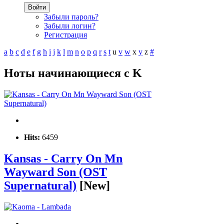
Войти
Забыли пароль?
Забыли логин?
Регистрация
a
b
c
d
e
f
g
h
i
j
k
l
m
n
o
p
q
r
s
t
u
v
w
x
y
z
#
Ноты начинающиеся с K
Hits:
6459
Kansas - Carry On Mn
Wayward Son (OST
Supernatural)
[New]