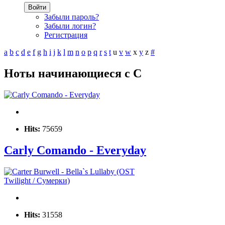
Войти
Забыли пароль?
Забыли логин?
Регистрация
a
b
c
d
e
f
g
h
i
j
k
l
m
n
o
p
q
r
s
t
u
v
w
x
y
z
#
Ноты начинающиеся с C
Hits:
75659
Carly Comando - Everyday
Hits:
31558