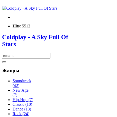
Hits:
5512
Coldplay - A Sky Full Of
Stars
Жанры
Soundtrack
(42)
New Age
(7)
Hip-Hop (7)
Classic (10)
Dance (13)
Rock (24)