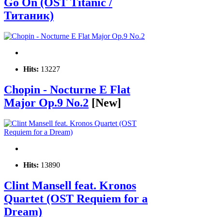
Go On (OST Titanic /
Титаник)
Hits:
13227
Chopin - Nocturne E Flat
Major Op.9 No.2
[New]
Hits:
13890
Clint Mansell feat. Kronos
Quartet (ОST Requiem for a
Dream)