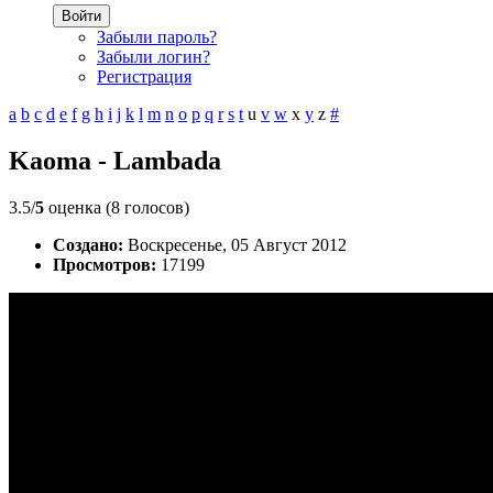
Войти
Забыли пароль?
Забыли логин?
Регистрация
a
b
c
d
e
f
g
h
i
j
k
l
m
n
o
p
q
r
s
t
u
v
w
x
y
z
#
Kaoma - Lambada
3.5/
5
оценка (8 голосов)
Создано:
Воскресенье, 05 Август 2012
Просмотров:
17199