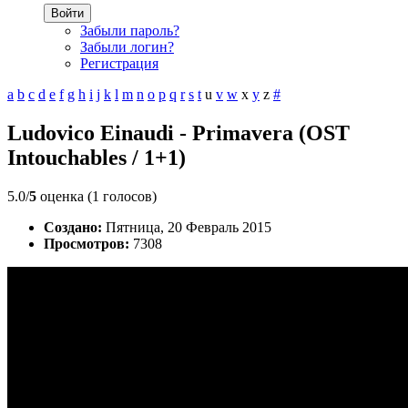
Войти
Забыли пароль?
Забыли логин?
Регистрация
a
b
c
d
e
f
g
h
i
j
k
l
m
n
o
p
q
r
s
t
u
v
w
x
y
z
#
Ludovico Einaudi - Primavera (OST
Intouchables / 1+1)
5.0/
5
оценка (1 голосов)
Создано:
Пятница, 20 Февраль 2015
Просмотров:
7308