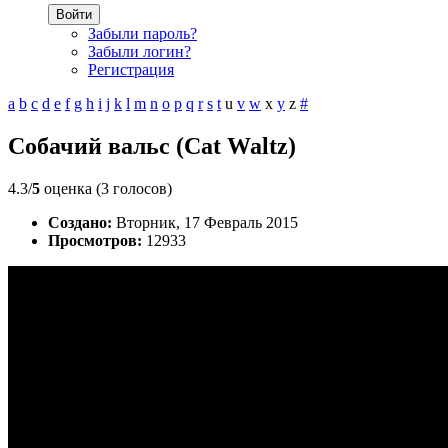
Войти
Забыли пароль?
Забыли логин?
Регистрация
a
b
c
d
e
f
g
h
i
j
k
l
m
n
o
p
q
r
s
t
u
v
w
x
y
z
#
Собачий вальс (Cat Waltz)
4.3/
5
оценка (3 голосов)
Создано:
Вторник, 17 Февраль 2015
Просмотров:
12933