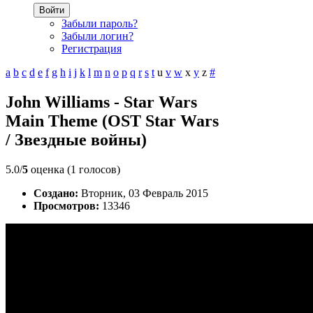
Войти
Забыли пароль?
Забыли логин?
Регистрация
a
b
c
d
e
f
g
h
i
j
k
l
m
n
o
p
q
r
s
t
u
v
w
x
y
z
#
John Williams - Star Wars
Main Theme (OST Star Wars
/ Звездные войны)
5.0/
5
оценка (1 голосов)
Создано:
Вторник, 03 Февраль 2015
Просмотров:
13346