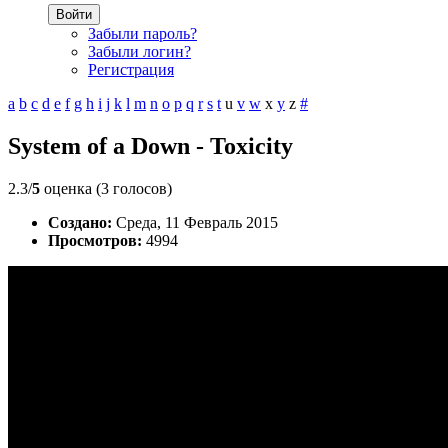
Войти
Забыли пароль?
Забыли логин?
Регистрация
a
b
c
d
e
f
g
h
i
j
k
l
m
n
o
p
q
r
s
t
u
v
w
x
y
z
#
System of a Down - Toxicity
2.3/
5
оценка (3 голосов)
Создано:
Среда, 11 Февраль 2015
Просмотров:
4994