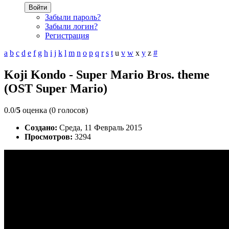
Войти
Забыли пароль?
Забыли логин?
Регистрация
a
b
c
d
e
f
g
h
i
j
k
l
m
n
o
p
q
r
s
t
u
v
w
x
y
z
#
Koji Kondo - Super Mario Bros. theme
(OST Super Mario)
0.0/
5
оценка (0 голосов)
Создано:
Среда, 11 Февраль 2015
Просмотров:
3294