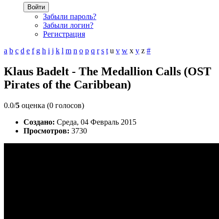
Войти
Забыли пароль?
Забыли логин?
Регистрация
a
b
c
d
e
f
g
h
i
j
k
l
m
n
o
p
q
r
s
t
u
v
w
x
y
z
#
Klaus Badelt - The Medallion Calls (OST
Pirates of the Caribbean)
0.0/
5
оценка (0 голосов)
Создано:
Среда, 04 Февраль 2015
Просмотров:
3730