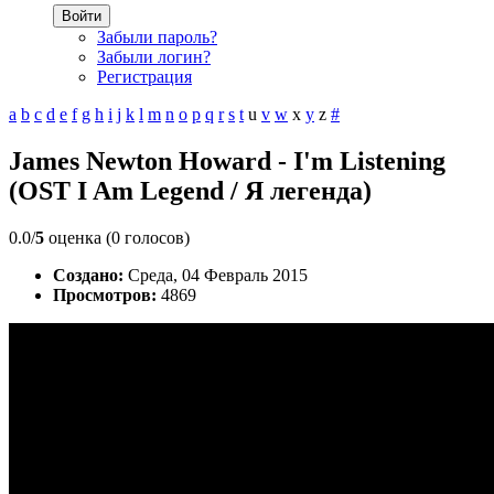
Войти
Забыли пароль?
Забыли логин?
Регистрация
a
b
c
d
e
f
g
h
i
j
k
l
m
n
o
p
q
r
s
t
u
v
w
x
y
z
#
James Newton Howard - I'm Listening
(OST I Am Legend / Я легенда)
0.0/
5
оценка (0 голосов)
Создано:
Среда, 04 Февраль 2015
Просмотров:
4869