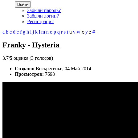
Войти
Забыли пароль?
Забыли логин?
Регистрация
a
b
c
d
e
f
g
h
i
j
k
l
m
n
o
p
q
r
s
t
u
v
w
x
y
z
#
Franky - Hysteria
3.7/
5
оценка (3 голосов)
Создано:
Воскресенье, 04 Май 2014
Просмотров:
7698