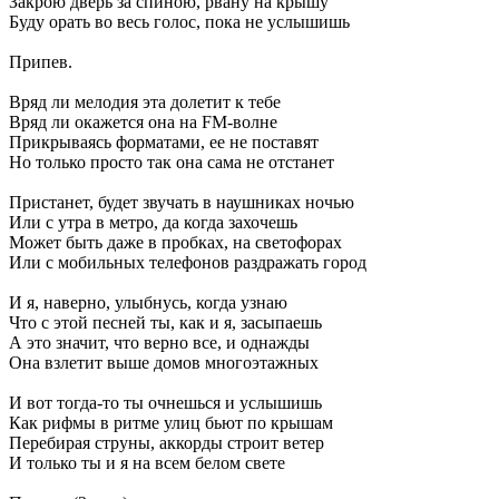
Закрою дверь за спиною, рвану на крышу
Буду орать во весь голос, пока не услышишь
Припев.
Вряд ли мелодия эта долетит к тебе
Вряд ли окажется она на FM-волне
Прикрываясь форматами, ее не поставят
Но только просто так она сама не отстанет
Пристанет, будет звучать в наушниках ночью
Или с утра в метро, да когда захочешь
Может быть даже в пробках, на светофорах
Или с мобильных телефонов раздражать город
И я, наверно, улыбнусь, когда узнаю
Что с этой песней ты, как и я, засыпаешь
А это значит, что верно все, и однажды
Она взлетит выше домов многоэтажных
И вот тогда-то ты очнешься и услышишь
Как рифмы в ритме улиц бьют по крышам
Перебирая струны, аккорды строит ветер
И только ты и я на всем белом свете