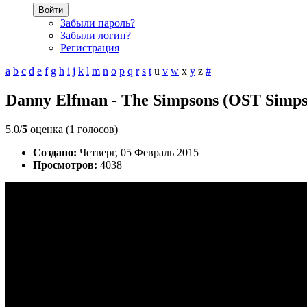
Войти
Забыли пароль?
Забыли логин?
Регистрация
a
b
c
d
e
f
g
h
i
j
k
l
m
n
o
p
q
r
s
t
u
v
w
x
y
z
#
Danny Elfman - The Simpsons (OST Simp
5.0/
5
оценка (1 голосов)
Создано:
Четверг, 05 Февраль 2015
Просмотров:
4038