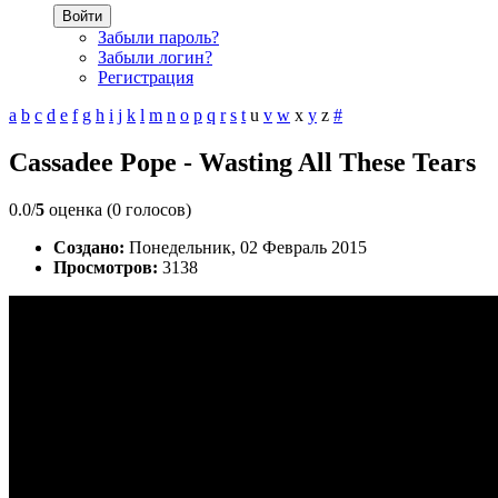
Войти
Забыли пароль?
Забыли логин?
Регистрация
a
b
c
d
e
f
g
h
i
j
k
l
m
n
o
p
q
r
s
t
u
v
w
x
y
z
#
Cassadee Pope - Wasting All These Tears
0.0/
5
оценка (0 голосов)
Создано:
Понедельник, 02 Февраль 2015
Просмотров:
3138