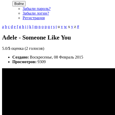
Войти
Забыли пароль?
Забыли логин?
Регистрация
a
b
c
d
e
f
g
h
i
j
k
l
m
n
o
p
q
r
s
t
u
v
w
x
y
z
#
Adele - Someone Like You
5.0/
5
оценка (2 голосов)
Создано:
Воскресенье, 08 Февраль 2015
Просмотров:
9309