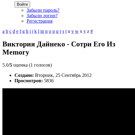
Войти
Забыли пароль?
Забыли логин?
Регистрация
a
b
c
d
e
f
g
h
i
j
k
l
m
n
o
p
q
r
s
t
u
v
w
x
y
z
#
Виктория Дайнеко - Сотри Его Из
Memory
5.0/
5
оценка (1 голосов)
Создано:
Вторник, 25 Сентябрь 2012
Просмотров:
5836