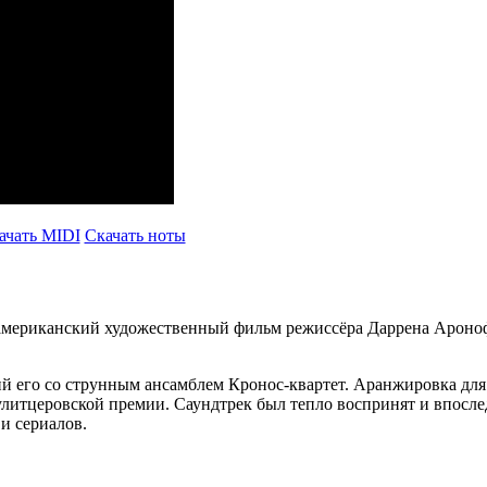
ачать MIDI
Скачать ноты
й американский художественный фильм режиссёра Даррена Ароно
ий его со струнным ансамблем Кронос-квартет. Аранжировка для
литцеровской премии. Саундтрек был тепло воспринят и впосл
и сериалов.