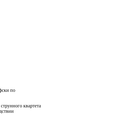
фски по
 струнного квартета
едствии