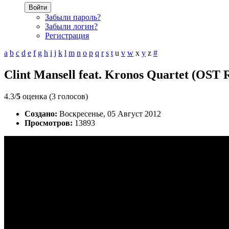
Войти
Забыли пароль?
Забыли логин?
Регистрация
a
b
c
d
e
f
g
h
i
j
k
l
m
n
o
p
q
r
s
t
u
v
w
x
y
z
#
Clint Mansell feat. Kronos Quartet (ОST
4.3/
5
оценка (3 голосов)
Создано:
Воскресенье, 05 Август 2012
Просмотров:
13893