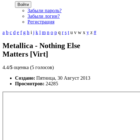
Войти
Забыли пароль?
Забыли логин?
Регистрация
a
b
c
d
e
f
g
h
i
j
k
l
m
n
o
p
q
r
s
t
u
v
w
x
y
z
#
Metallica - Nothing Else
Matters [Virt]
4.4/
5
оценка (5 голосов)
Создано:
Пятница, 30 Август 2013
Просмотров:
24285