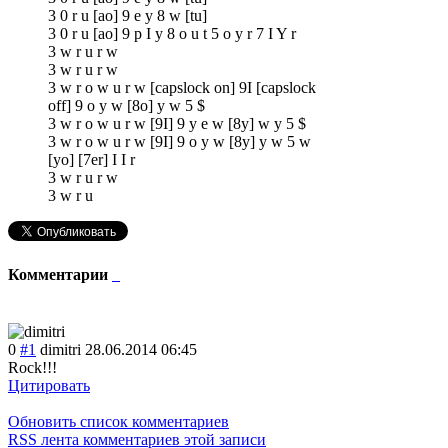
3 0 r u [ao] 9 e y 8 w [tu]
3 0 r u [ao] 9 p I y 8 o u t 5 o y r 7 I Y r
3 w r u r w
3 w r u r w
3 w r o w u r w [capslock on] 9I [capslock
off] 9 o y w [8o] y w 5 $
3 w r o w u r w [9I] 9 y e w [8y] w y 5 $
3 w r o w u r w [9I] 9 o y w [8y] y w 5 w
[yo] [7er] I I r
3 w r u r w
3 w r u
Комментарии
0
#1
dimitri
28.06.2014 06:45
Rock!!!
Цитировать
Обновить список комментариев
RSS лента комментариев этой записи