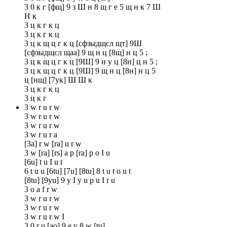
3 0 к г [фщ] 9 з Ш н 8 щ г е 5 щ н к 7 Ш
Н к
3 ц к г к ц
3 ц к г к ц
3 ц к щ ц г к ц [сфзыдщсл щт] 9Ш
[сфзыдщсл щаа] 9 щ н ц [8щ] н ц 5 ;
3 ц к щ ц г к ц [9Ш] 9 н у ц [8н] ц н 5 ;
3 ц к щ ц г к ц [9Ш] 9 щ н ц [8н] н ц 5
ц [нщ] [7ук] Ш Ш к
3 ц к г к ц
3 ц к г
3 w r u r w
3 w r u r w
3 w r u r w
3 w r u r a
[3a] r w [ra] u r w
3 w [ra] [rs] a p [ra] p o I u
[6u] t u I u t
6 t u u [6tu] [7u] [8tu] 8 t u t o u t
[8tu] [9yu] 9 y I y u p u I r u
3 o a f r w
3 w r u r w
3 w r u r w
3 w r u r w I
3 0 r u [ao] 9 e y 8 w [tu]