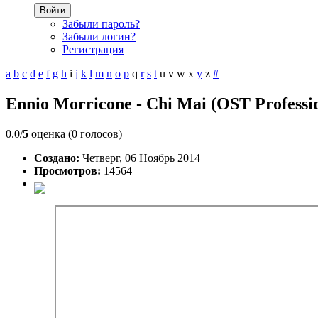
Войти
Забыли пароль?
Забыли логин?
Регистрация
a
b
c
d
e
f
g
h
i
j
k
l
m
n
o
p
q
r
s
t
u
v
w
x
y
z
#
Ennio Morricone - Chi Mai (OST Professio
0.0/
5
оценка (0 голосов)
Создано:
Четверг, 06 Ноябрь 2014
Просмотров:
14564