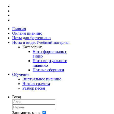
Главная
Онлайн пианино
Ноты для фортепиано
Ноты и видео
Учебный материал
Категории:
Ноты фортепиано с
видео
Ноты виртуального
пианино
Нотные сборники
Обучение
Виртуальное пианино
Нотная грамота
Разбор песен
Вход
Запомнить меня