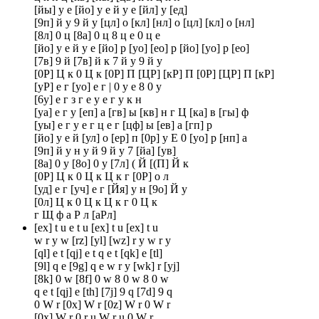
[йы] у е [йо] у е й у е [йл] у [ед]
[9п] й у 9 й у [цл] о [кл] [нл] о [цл] [кл] о [нл]
[8л] 0 ц [8а] 0 ц 8 ц е 0 ц е
[йо] у е й у е [йо] р [уо] [ео] р [йо] [уо] р [ео]
[7в] 9 й [7в] й к 7 й у 9 й у
[0Р] Ц к 0 Ц к [0Р] П [ЦР] [кР] П [0Р] [ЦР] П [кР]
[уР] е г [уо] е г | 0 у е 8 0 у
[6у] е г з г е у е г у к н
[уа] е г у [еп] а [гв] ы [кв] н г Ц [ка] в [гы] ф
[уы] е г у е г ц е г [цф] ы [ев] а [гп] р
[йо] у е й [ул] о [ер] п [0р] у Е 0 [уо] р [нп] а
[9п] й у н у й 9 й у 7 [йа] [ув]
[8а] 0 у [8о] 0 у [7л] ( Й [(П] Й к
[0Р] Ц к 0 Ц к Ц к г [0Р] о л
[уд] е г [уч] е г [Йя] у н [9о] Й у
[0л] Ц к 0 Ц к Ц к г 0 Ц к
г Щ ф а Р л [аРл]
[ex] t u e t u [ex] t u [ex] t u
w r y w [rz] [yl] [wz] r y w r y
[ql] e t [qj] e t q e t [qk] e [tl]
[9l] q e [9g] q e w r y [wk] r [yj]
[8k] 0 w [8f] 0 w 8 0 w 8 0 w
q e t [qj] e [th] [7j] 9 q [7d] 9 q
0 W r [0x] W r [0z] W r 0 W r
[0x] W r 0 r u W r u 0 W r