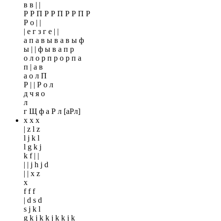
в в | |
Р Р П Р Р П Р Р П Р
Р о | |
| е г з г е | |
а п а в ы в а в ы ф
ы | | ф ы в а п р
о л о р п р о р п а
п | а в
а о л П
Р | | Р о л
д ч я о
л
г Щ ф а Р л [аРл]
x x x
| z l z
l j k l
l g k j
k f | |
| | j h j d
| | x z
x
f f f
| d s d
s j k l
g k j k k j k k j k