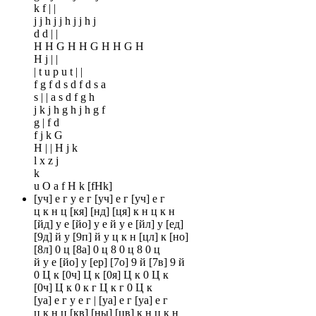
k f | |
j j h j j h j j h j
d d | |
H H G H H G H H G H
H j | |
| t u p u t | |
f g f d s d f d s a
s | | a s d f g h
j k j h g h j h g f
g | f d
f j k G
H | | H j k
l x z j
k
u O a f H k [fHk]
[уч] е г у е г [уч] е г [уч] е г
ц к н ц [кя] [нд] [ця] к н ц к н
[йд] у е [йо] у е й у е [йл] у [ед]
[9д] й у [9п] й у ц к н [цл] к [но]
[8л] 0 ц [8а] 0 ц 8 0 ц 8 0 ц
й у е [йо] у [ер] [7о] 9 й [7в] 9 й
0 Ц к [0ч] Ц к [0я] Ц к 0 Ц к
[0ч] Ц к 0 к г Ц к г 0 Ц к
[уа] е г у е г | [уа] е г [уа] е г
ц к н ц [кв] [ны] [цв] к н ц к н