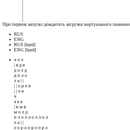
При первом запуске дождитесь загрузки виртуального пианино
RUS
ENG
RUS [hard]
ENG [hard]
ч ч ч
| я д я
д о л д
д п л о
л а | |
| | о р о в
| | ч я
ч
а а а
| в ы в
ы о л д
п л о л л о л л о л
л а | |
о о р о о р о о р о