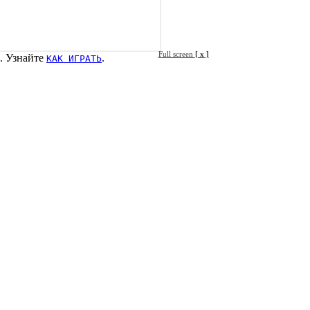
Full screen
[ x ]
. Узнайте
.
КАК ИГРАТЬ