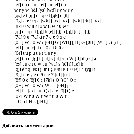
[ef] t u e t u | [ef] t u [ef] t u
w r y w [rd] [ys] [wd] r y w r y
[qs] e t [qj] e t q e t [qk] e [tl]
[9g] q e 9 q e [wk] j [rk] [yk] j [wk] [rk] j [yk]
[8k] 0 w [8f] 0 w 8 w t 0 w t
[qj] e t q e t [qj] h [ej] [tj] h [qj] [ej] h [tj]
[7d] 9 q [7d] q r 7 q e 9 q e
[0H] W r 0 W r [0H] G [WH] [rH] G [0H] [WH] G [rH]
[eH] t u [ej] t u | 0 e t 8 0 e
[6e] t u p u t e t u e r y
[ef] t u e [tg] f [ud] s [rd] y u W [rf] d [us] a
[es] t u e t u w t u [wa] s [td] f [ug] h
[qj] e t q [ek] j [th] g [0h] e T 0 [ej] h [yg] f
[9g] q e y e q 9 q e 7 [qf] [ed]
[8f] 0 e [8j] 0 e [7k] ( Q [(G] Q r
[0H] W r 0 W r W r u [0H] j k
[el] t u [ex] t u [Qz] e y [9j] Q e
[0k] W r 0 W r W r u 0 W r
u O a f H k [fHk]
Добавить комментарий