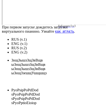
Full screen
[ x ]
При первом запуске дождитесь загрузки
виртуального пианино. Узнайте
.
КАК ИГРАТЬ
RUS (v.1)
ENG (v.1)
RUS (v.2)
ENG (v.2)
ЗнщЗышзЗщЗвВщв
ыЗнщЗышзЗщЗвВщв
ыЗнщЗышзЗщЗвВщв
ыЗнщЗзешщУшщшщз
PyoPsipPoPdDod
sPyoPsipPoPdDod
sPyoPsipPoPdDod
sPyoPptioEioiop