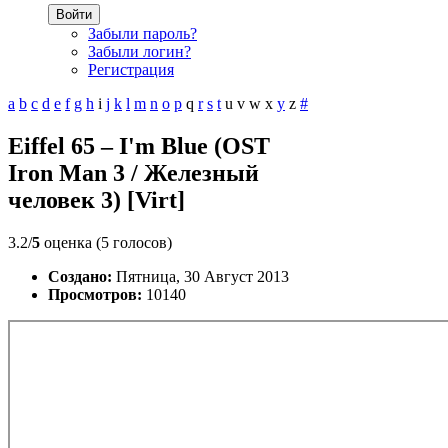
Войти
Забыли пароль?
Забыли логин?
Регистрация
a
b
c
d
e
f
g
h
i
j
k
l
m
n
o
p
q
r
s
t
u
v
w
x
y
z
#
Eiffel 65 – I'm Blue (OST
Iron Man 3 / Железный
человек 3) [Virt]
3.2/
5
оценка (5 голосов)
Создано:
Пятница, 30 Август 2013
Просмотров:
10140