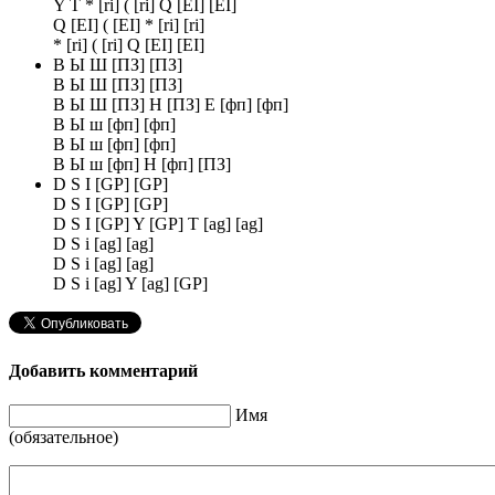
Y T * [ri] ( [ri] Q [EI] [EI]
Q [EI] ( [EI] * [ri] [ri]
* [ri] ( [ri] Q [EI] [EI]
В Ы Ш [ПЗ] [ПЗ]
В Ы Ш [ПЗ] [ПЗ]
В Ы Ш [ПЗ] Н [ПЗ] Е [фп] [фп]
В Ы ш [фп] [фп]
В Ы ш [фп] [фп]
В Ы ш [фп] Н [фп] [ПЗ]
D S I [GP] [GP]
D S I [GP] [GP]
D S I [GP] Y [GP] T [ag] [ag]
D S i [ag] [ag]
D S i [ag] [ag]
D S i [ag] Y [ag] [GP]
Добавить комментарий
Имя
(обязательное)