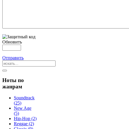
Обновить
Отправить
Ноты по
жанрам
Soundtrack
(25)
New Age
(5)
Hip-Hop (2)
Reggae (2)
Classic (9)