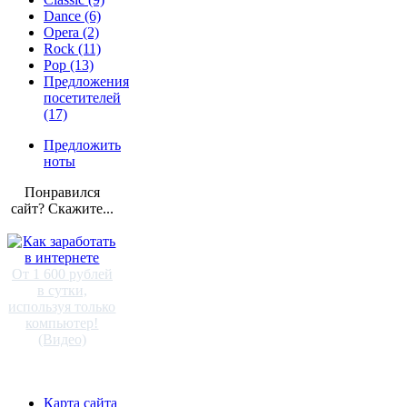
Dance (6)
Opera (2)
Rock (11)
Pop (13)
Предложения
посетителей
(17)
Предложить
ноты
Понравился
сайт? Скажите...
От 1 600 рублей
в сутки,
используя только
компьютер!
(Видео)
Карта сайта