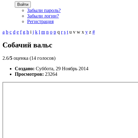
Войти
Забыли пароль?
Забыли логин?
Регистрация
a
b
c
d
e
f
g
h
i
j
k
l
m
n
o
p
q
r
s
t
u
v
w
x
y
z
#
Cобачий вальс
2.6/
5
оценка (14 голосов)
Создано:
Суббота, 29 Ноябрь 2014
Просмотров:
23264