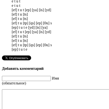
e t u t
e t u t
[ef] t u t [ep] [ya] [is] [yd]
[ef] t u [ts]
[ef] t u [ts]
[ef] t u [tp] [qs] [ep] [0u] s
[ep] t u t e [yd] [is] [ya]
[ef] t u t [ep] [ya] [is] [yd]
[ef] t u [ts]
[ef] t u [ts]
[ef] t u [tp] [qs] [ep] [0u] s
[ep] t u t e
Добавить комментарий
Имя
(обязательное)