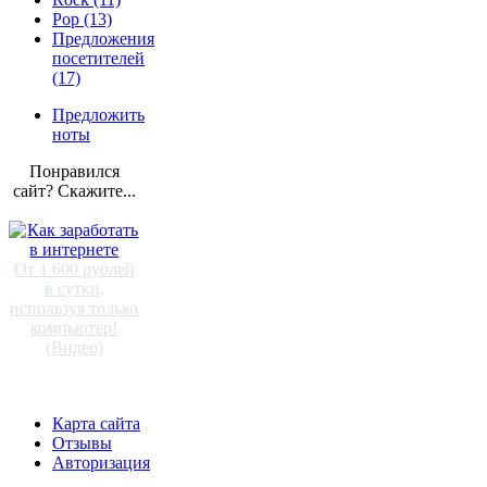
Pop (13)
Предложения
посетителей
(17)
Предложить
ноты
Понравился
сайт? Скажите...
От 1 600 рублей
в сутки,
используя только
компьютер!
(Видео)
Карта сайта
Отзывы
Авторизация