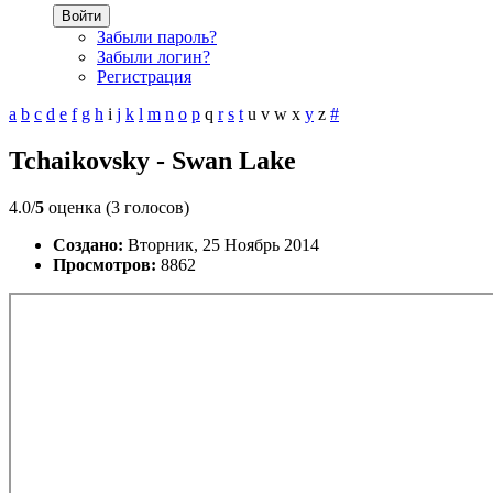
Войти
Забыли пароль?
Забыли логин?
Регистрация
a
b
c
d
e
f
g
h
i
j
k
l
m
n
o
p
q
r
s
t
u
v
w
x
y
z
#
Tchaikovsky - Swan Lake
4.0/
5
оценка (3 голосов)
Создано:
Вторник, 25 Ноябрь 2014
Просмотров:
8862