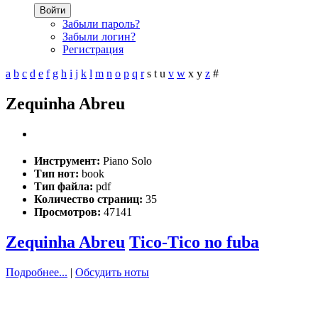
Войти
Забыли пароль?
Забыли логин?
Регистрация
a
b
c
d
e
f
g
h
i
j
k
l
m
n
o
p
q
r
s
t
u
v
w
x
y
z
#
Zequinha Abreu
Инструмент:
Piano Solo
Тип нот:
book
Тип файла:
pdf
Количество страниц:
35
Просмотров:
47141
Zequinha Abreu
Tico-Tico no fuba
Подробнее...
|
Обсудить ноты