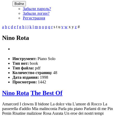
Войти
Забыли пароль?
Забыли логин?
Регистрация
a
b
c
d
e
f
g
h
i
j
k
l
m
n
o
p
q
r
s
t
u
v
w
x
y
z
#
Nino Rota
Инструмент:
Piano Solo
Тип нот:
book
Тип файла:
pdf
Количество страниц:
48
Дата издания:
1998
Просмотров:
1442
Nino Rota
The Best Of
Amarcord I clowns Il bidone La dolce vita L'amore di Rocco La
passerella d'addio Mia malinconia Parla piu piano Parlami di me Pin
Penin Risatine maliziose Rosa Aurata Un eroe dei nostri tempi