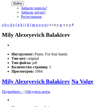
Войти
Забыли пароль?
Забыли логин?
Регистрация
a
b
c
d
e
f
g
h
i
j
k
l
m
n
o
p
q
r
s
t
u
v
w
x
y
z
#
Mily Alexeyevich Balakirev
Инструмент:
Piano. For four hands
Тип нот:
original
Тип файла:
pdf
Количество страниц:
3
Просмотров:
1064
Mily Alexeyevich Balakirev
Na Volge
Подробнее...
|
Обсудить ноты