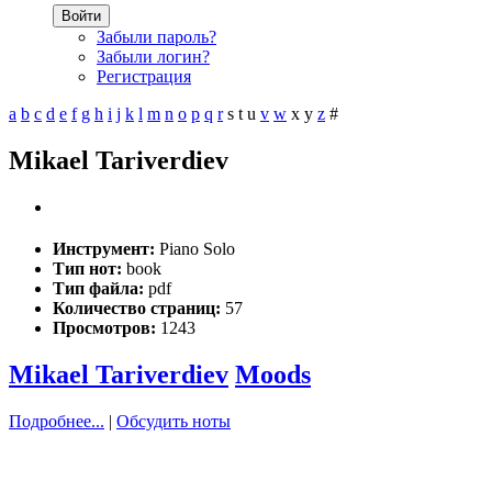
Войти
Забыли пароль?
Забыли логин?
Регистрация
a
b
c
d
e
f
g
h
i
j
k
l
m
n
o
p
q
r
s
t
u
v
w
x
y
z
#
Mikael Tariverdiev
Инструмент:
Piano Solo
Тип нот:
book
Тип файла:
pdf
Количество страниц:
57
Просмотров:
1243
Mikael Tariverdiev
Moods
Подробнее...
|
Обсудить ноты