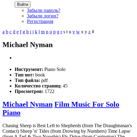
Войти
Забыли пароль?
Забыли логин?
Регистрация
a
b
c
d
e
f
g
h
i
j
k
l
m
n
o
p
q
r
s
t
u
v
w
x
y
z
#
Michael Nyman
Инструмент:
Piano Solo
Тип нот:
book
Тип файла:
pdf
Количество страниц:
45
Просмотров:
1722
Michael Nyman
Film Music For Solo
Piano
Chasing Sheep is Best Left to Shepherds (from The Draughtsman's
Contact) Sheep 'n' Tides (from Drowing by Numbers) Time Lapse
(from A Zed & Two Noughts) Fly Drive (from Carrington) The