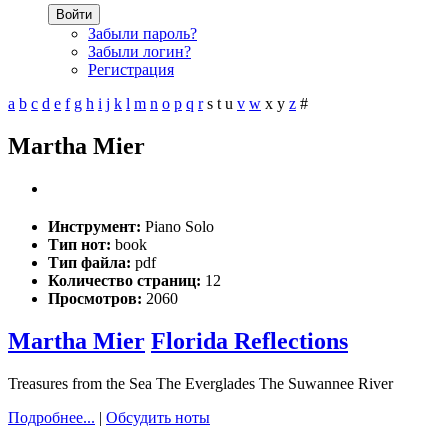
Войти
Забыли пароль?
Забыли логин?
Регистрация
a
b
c
d
e
f
g
h
i
j
k
l
m
n
o
p
q
r
s
t
u
v
w
x
y
z
#
Martha Mier
Инструмент:
Piano Solo
Тип нот:
book
Тип файла:
pdf
Количество страниц:
12
Просмотров:
2060
Martha Mier
Florida Reflections
Treasures from the Sea The Everglades The Suwannee River
Подробнее...
|
Обсудить ноты