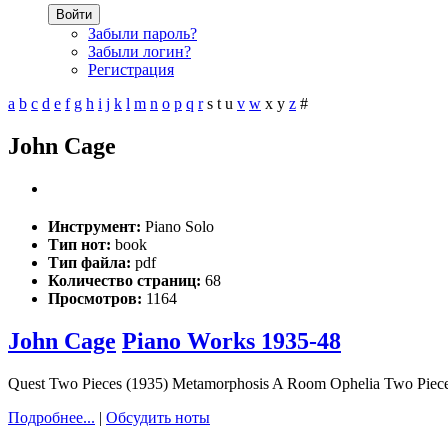
Войти
Забыли пароль?
Забыли логин?
Регистрация
a
b
c
d
e
f
g
h
i
j
k
l
m
n
o
p
q
r
s
t
u
v
w
x
y
z
#
John Cage
Инструмент:
Piano Solo
Тип нот:
book
Тип файла:
pdf
Количество страниц:
68
Просмотров:
1164
John Cage
Piano Works 1935-48
Quest Two Pieces (1935) Metamorphosis A Room Ophelia Two Piece
Подробнее...
|
Обсудить ноты