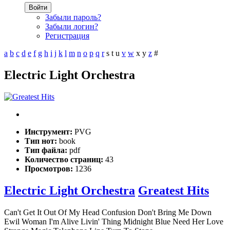
Войти
Забыли пароль?
Забыли логин?
Регистрация
a
b
c
d
e
f
g
h
i
j
k
l
m
n
o
p
q
r
s
t
u
v
w
x
y
z
#
Electric Light Orchestra
Инструмент:
PVG
Тип нот:
book
Тип файла:
pdf
Количество страниц:
43
Просмотров:
1236
Electric Light Orchestra
Greatest Hits
Can't Get It Out Of My Head Confusion Don't Bring Me Down
Ewil Woman I'm Alive Livin' Thing Midnight Blue Need Her Love