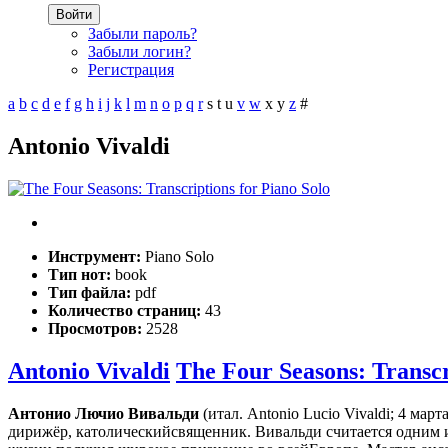
Войти
Забыли пароль?
Забыли логин?
Регистрация
a
b
c
d
e
f
g
h
i
j
k
l
m
n
o
p
q
r
s
t
u
v
w
x
y
z
#
Antonio Vivaldi
Инструмент:
Piano Solo
Тип нот:
book
Тип файла:
pdf
Количество страниц:
43
Просмотров:
2528
Antonio Vivaldi
The Four Seasons: Transcr
Антонио Лючио Вивальди
(итал. Antonio Lucio Vivaldi; 4 ма
дирижёр, католическийсвященник. Вивальди считается одним и