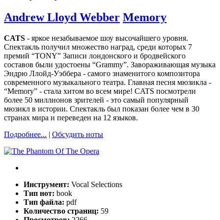
Andrew Lloyd Webber
Memory
CATS
- яркое незабываемое шоу высочайшего уровня.
Спектакль получил множество наград, среди которых 7
премий “TONY” Записи лондонского и бродвейского
составов были удостоены “Grammy”. Завораживающая музыка
Эндрю Ллойд-Уэббера - самого знаменитого композитора
современного музыкального театра. Главная песня мюзикла -
“Memory” - стала хитом во всем мире! CATS посмотрели
более 50 миллионов зрителей - это самый популярный
мюзикл в истории. Спектакль был показан более чем в 30
странах мира и переведен на 12 языков.
Подробнее...
|
Обсудить ноты
Инструмент:
Vocal Selections
Тип нот:
book
Тип файла:
pdf
Количество страниц:
59
Просмотров:
2266