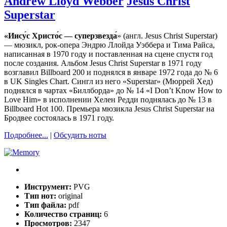
Andrew Lloyd Webber
Jesus Christ
Superstar
«Иису́с Христо́с — суперзвезда́
» (англ. Jesus Christ Superstar)
— мюзикл, рок-опера Эндрю Ллойда Уэббера и Тима Райса,
написанная в 1970 году и поставленная на сцене спустя год
после создания. Альбом Jesus Christ Superstar в 1971 году
возглавил Billboard 200 и поднялся в январе 1972 года до № 6
в UK Singles Chart. Сингл из него «Superstar» (Мюррей Хед)
поднялся в чартах «Биллборда» до № 14 «I Don’t Know How to
Love Him» в исполнении Хелен Редди поднялась до № 13 в
Billboard Hot 100. Премьера мюзикла Jesus Christ Superstar на
Бродвее состоялась в 1971 году.
Подробнее...
|
Обсудить ноты
Инструмент:
PVG
Тип нот:
original
Тип файла:
pdf
Количество страниц:
6
Просмотров:
2347