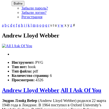
Войти
Забыли пароль?
Забыли логин?
Регистрация
a
b
c
d
e
f
g
h
i
j
k
l
m
n
o
p
q
r
s
t
u
v
w
x
y
z
#
Andrew Lloyd Webber
Инструмент:
PVG
Тип нот:
book
Тип файла:
pdf
Количество страниц:
6
Просмотров:
4326
Andrew Lloyd Webber
All I Ask Of You
Эндрю Ллойд Вебер
(Andrew Lloyd Webber) родился 22 марта
1948 года в Лондоне. В 1964 поступил в Oxford University’s