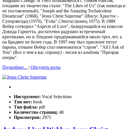
Magdalin College. В 1965 познакомился с Тимом Райсом,
плодами их творчества стали: "The Likes of Us" (так никогда и
не поставленный), "Joseph and the Amazing Technicolour
Dreamcoat" (1968), "Jesus Christ Superstar" (Иисус Христос -
Суперзвезда) (1970), "Evita" (Эвита) (конец 1975). В 1989
Вебер сотворил "Aspects of Love", базирующийся на новелле
Дэвида Гарнетта, достаточно радушно встреченный
критиками, но в Лондоне продержавшийся около трех лет, а
на Бродвее не более года. В 1997 ему был присвоен титул
барона, отныне Вебер стал именоваться "сэром". "All I Ask of
You" (Все о чем я вас спрошу) - песня из альбома "Призрак
оперы".
Подробнее...
|
Обсудить ноты
Инструмент:
Vocal Selections
Тип нот:
book
Тип файла:
pdf
Количество страниц:
48
Просмотров:
2975