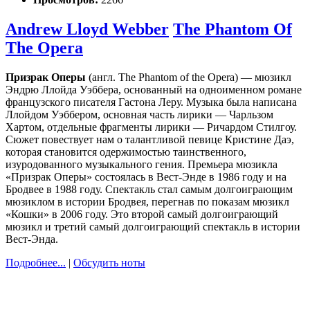
Andrew Lloyd Webber
The Phantom Of
The Opera
Призрак Оперы
(англ. The Phantom of the Opera) — мюзикл
Эндрю Ллойда Уэббера, основанный на одноименном романе
французского писателя Гастона Леру. Музыка была написана
Ллойдом Уэббером, основная часть лирики — Чарльзом
Хартом, отдельные фрагменты лирики — Ричардом Стилгоу.
Сюжет повествует нам о талантливой певице Кристине Даэ,
которая становится одержимостью таинственного,
изуродованного музыкального гения. Премьера мюзикла
«Призрак Оперы» состоялась в Вест-Энде в 1986 году и на
Бродвее в 1988 году. Спектакль стал самым долгоиграющим
мюзиклом в истории Бродвея, перегнав по показам мюзикл
«Кошки» в 2006 году. Это второй самый долгоиграющий
мюзикл и третий самый долгоиграющий спектакль в истории
Вест-Энда.
Подробнее...
|
Обсудить ноты