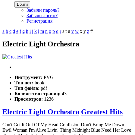
Войти
Забыли пароль?
Забыли логин?
Регистрация
a
b
c
d
e
f
g
h
i
j
k
l
m
n
o
p
q
r
s
t
u
v
w
x
y
z
#
Electric Light Orchestra
Инструмент:
PVG
Тип нот:
book
Тип файла:
pdf
Количество страниц:
43
Просмотров:
1236
Electric Light Orchestra
Greatest Hits
Can't Get It Out Of My Head Confusion Don't Bring Me Down
Ewil Woman I'm Alive Livin' Thing Midnight Blue Need Her Love