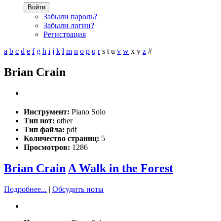
Войти
Забыли пароль?
Забыли логин?
Регистрация
a
b
c
d
e
f
g
h
i
j
k
l
m
n
o
p
q
r
s
t
u
v
w
x
y
z
#
Brian Crain
Инструмент:
Piano Solo
Тип нот:
other
Тип файла:
pdf
Количество страниц:
5
Просмотров:
1286
Brian Crain
A Walk in the Forest
Подробнее...
|
Обсудить ноты