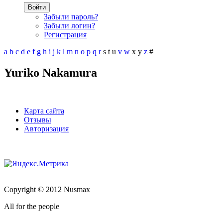
Войти
Забыли пароль?
Забыли логин?
Регистрация
a
b
c
d
e
f
g
h
i
j
k
l
m
n
o
p
q
r
s
t
u
v
w
x
y
z
#
Yuriko Nakamura
Карта сайта
Отзывы
Авторизация
Copyright © 2012 Nusmax
All for the people