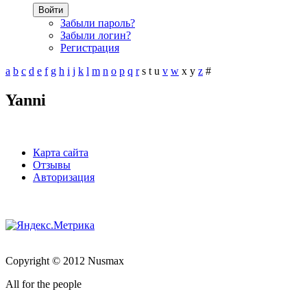
Войти
Забыли пароль?
Забыли логин?
Регистрация
a
b
c
d
e
f
g
h
i
j
k
l
m
n
o
p
q
r
s
t
u
v
w
x
y
z
#
Yanni
Карта сайта
Отзывы
Авторизация
Copyright © 2012 Nusmax
All for the people