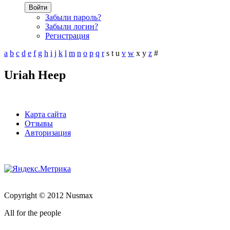
Войти
Забыли пароль?
Забыли логин?
Регистрация
a
b
c
d
e
f
g
h
i
j
k
l
m
n
o
p
q
r
s
t
u
v
w
x
y
z
#
Uriah Heep
Карта сайта
Отзывы
Авторизация
Copyright © 2012 Nusmax
All for the people